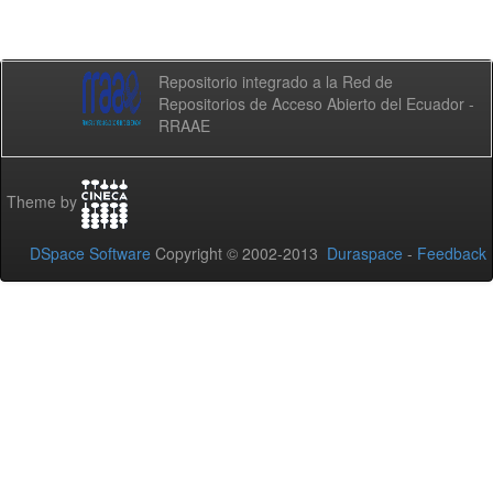
Repositorio integrado a la Red de
Repositorios de Acceso Abierto del Ecuador -
RRAAE
Theme by
DSpace Software
Copyright © 2002-2013
Duraspace
-
Feedback