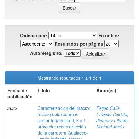
Ordenar por:
En orden:
Resultados por página
Autor/Registro:
Mostrando resultados 1 a 1 de 1
Fecha de
Título
Autor(es)
publicación
2022
Caracterización del macizo
Feijoo Calle,
rocoso ubicado en el
Ernesto Patricio
;
sector Ingamullo II, km 11,
Jiménez Lituma,
proyecto: reconstrucción
Michael Jesús
de la carretera Gualaceo-