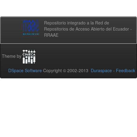
Repositorio integrado a la Red de
Repositorios de Acceso Abierto del Ecuador -
RRAAE
Theme by
DSpace Software
Copyright © 2002-2013
Duraspace
-
Feedback