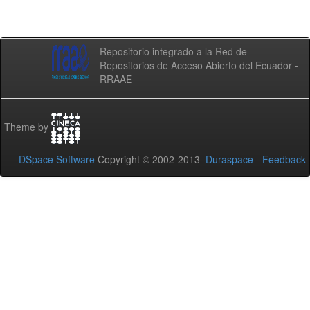
Repositorio integrado a la Red de
Repositorios de Acceso Abierto del Ecuador -
RRAAE
Theme by
DSpace Software
Copyright © 2002-2013
Duraspace
-
Feedback