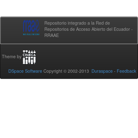
Repositorio integrado a la Red de
Repositorios de Acceso Abierto del Ecuador -
RRAAE
Theme by
DSpace Software
Copyright © 2002-2013
Duraspace
-
Feedback