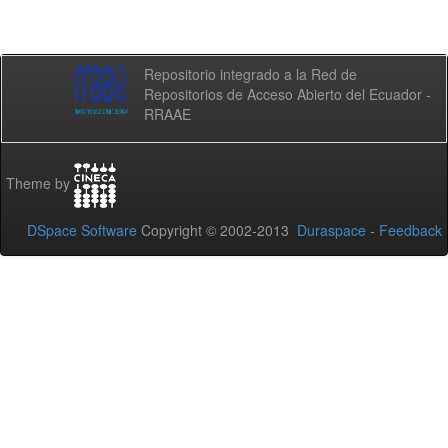
Repositorio integrado a la Red de
Repositorios de Acceso Abierto del Ecuador -
RRAAE
Theme by
DSpace Software
Copyright © 2002-2013
Duraspace
-
Feedback