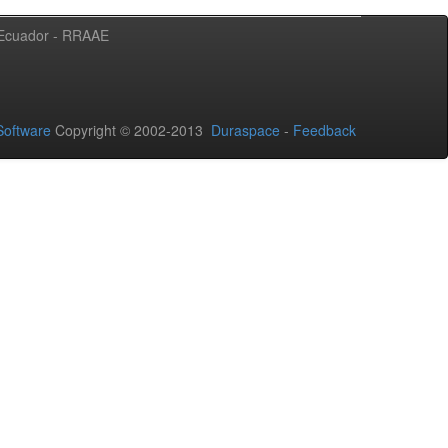
l Ecuador - RRAAE
oftware
Copyright © 2002-2013
Duraspace
-
Feedback