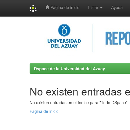
Página de inicio
Listar
Ayuda
Skip
navigation
Dspace de la Universidad del Azuay
No existen entradas e
No existen entradas en el índice para "Todo DSpace".
Página de inicio