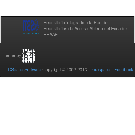
Repositorio integrado a la Red de
Repositorios de Acceso Abierto del Ecuador -
RRAAE
Theme by
DSpace Software
Copyright © 2002-2013
Duraspace
-
Feedback