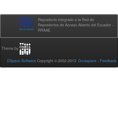
Repositorio integrado a la Red de
Repositorios de Acceso Abierto del Ecuador -
RRAAE
Theme by
DSpace Software
Copyright © 2002-2013
Duraspace
-
Feedback