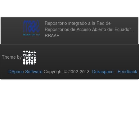
Repositorio integrado a la Red de
Repositorios de Acceso Abierto del Ecuador -
RRAAE
Theme by
DSpace Software
Copyright © 2002-2013
Duraspace
-
Feedback