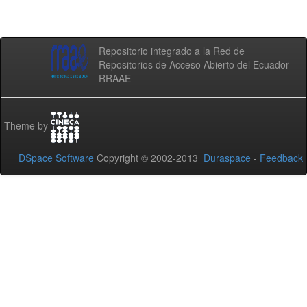
Repositorio integrado a la Red de
Repositorios de Acceso Abierto del Ecuador -
RRAAE
Theme by
DSpace Software
Copyright © 2002-2013
Duraspace
-
Feedback