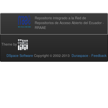
Repositorio integrado a la Red de
Repositorios de Acceso Abierto del Ecuador -
RRAAE
Theme by
DSpace Software
Copyright © 2002-2013
Duraspace
-
Feedback