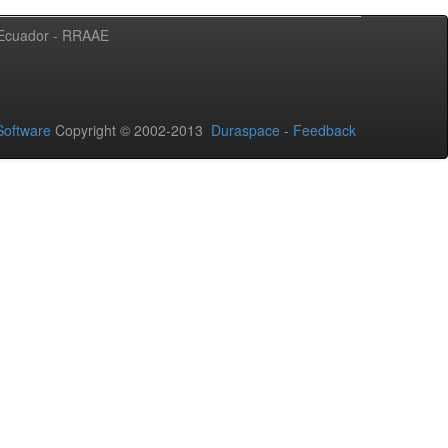
l Ecuador - RRAAE
oftware
Copyright © 2002-2013
Duraspace
-
Feedback