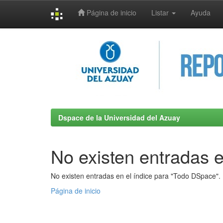
Página de inicio
Listar
Ayuda
Skip
navigation
Dspace de la Universidad del Azuay
No existen entradas e
No existen entradas en el índice para "Todo DSpace".
Página de inicio