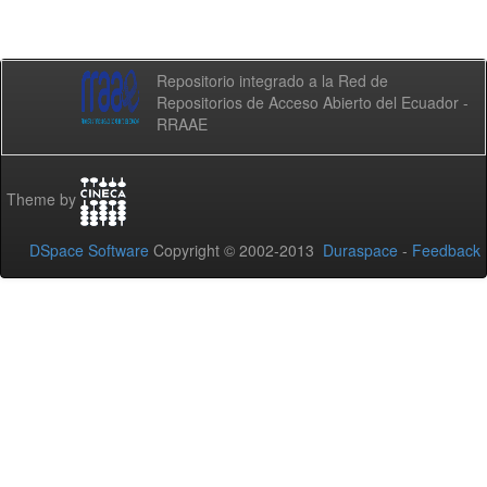
Repositorio integrado a la Red de
Repositorios de Acceso Abierto del Ecuador -
RRAAE
Theme by
DSpace Software
Copyright © 2002-2013
Duraspace
-
Feedback