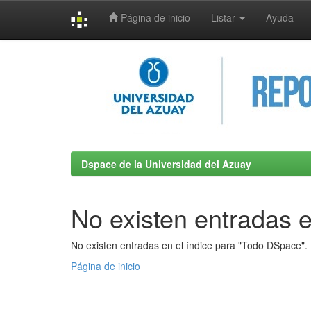
Página de inicio
Listar
Ayuda
Skip
navigation
Dspace de la Universidad del Azuay
No existen entradas e
No existen entradas en el índice para "Todo DSpace".
Página de inicio