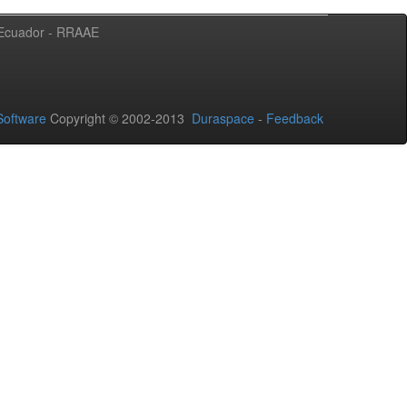
l Ecuador - RRAAE
oftware
Copyright © 2002-2013
Duraspace
-
Feedback