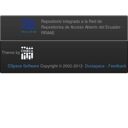
Repositorio integrado a la Red de
Repositorios de Acceso Abierto del Ecuador -
RRAAE
Theme by
DSpace Software
Copyright © 2002-2013
Duraspace
-
Feedback