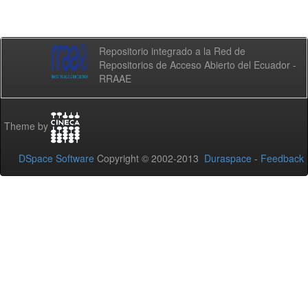
Repositorio integrado a la Red de
Repositorios de Acceso Abierto del Ecuador -
RRAAE
Theme by
DSpace Software
Copyright © 2002-2013
Duraspace
-
Feedback