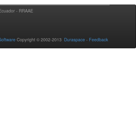
l Ecuador - RRAAE
oftware
Copyright © 2002-2013
Duraspace
-
Feedback