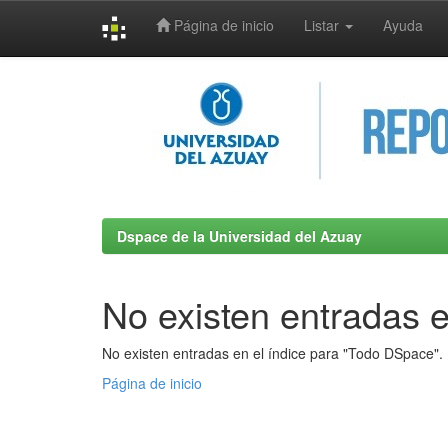
Página de inicio
Listar
Ayuda
Skip
navigation
Dspace de la Universidad del Azuay
No existen entradas e
No existen entradas en el índice para "Todo DSpace".
Página de inicio