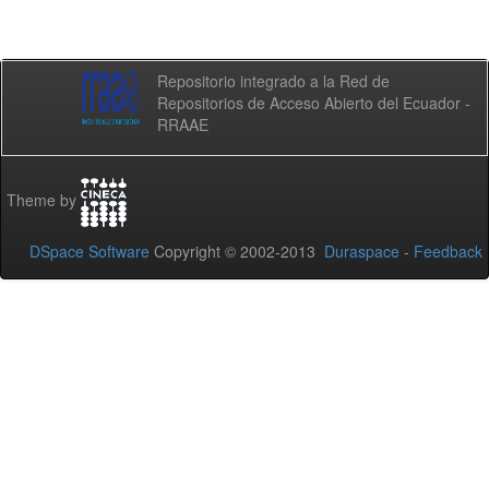
Repositorio integrado a la Red de
Repositorios de Acceso Abierto del Ecuador -
RRAAE
Theme by
DSpace Software
Copyright © 2002-2013
Duraspace
-
Feedback