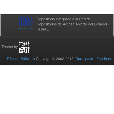
Repositorio integrado a la Red de
Repositorios de Acceso Abierto del Ecuador -
RRAAE
Theme by
DSpace Software
Copyright © 2002-2013
Duraspace
-
Feedback