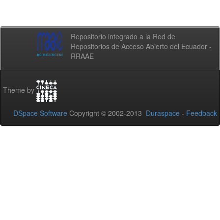
Repositorio integrado a la Red de
Repositorios de Acceso Abierto del Ecuador -
RRAAE
Theme by
DSpace Software
Copyright © 2002-2013
Duraspace
-
Feedback