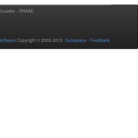
l Ecuador - RRAAE
oftware
Copyright © 2002-2013
Duraspace
-
Feedback