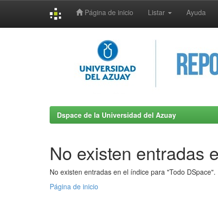
Página de inicio
Listar
Ayuda
Skip
navigation
Dspace de la Universidad del Azuay
No existen entradas e
No existen entradas en el índice para "Todo DSpace".
Página de inicio