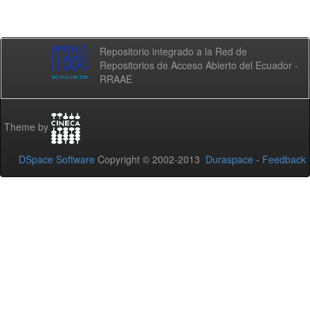
Repositorio integrado a la Red de
Repositorios de Acceso Abierto del Ecuador -
RRAAE
Theme by
DSpace Software
Copyright © 2002-2013
Duraspace
-
Feedback