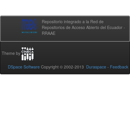
Repositorio integrado a la Red de
Repositorios de Acceso Abierto del Ecuador -
RRAAE
Theme by
DSpace Software
Copyright © 2002-2013
Duraspace
-
Feedback