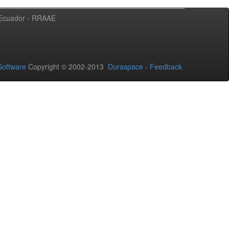
l Ecuador - RRAAE
oftware
Copyright © 2002-2013
Duraspace
-
Feedback