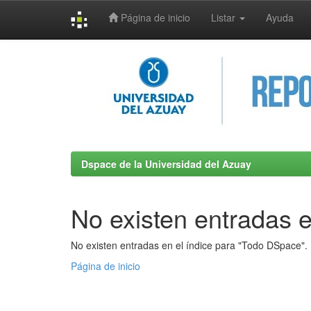
Página de inicio
Listar
Ayuda
Skip
navigation
Dspace de la Universidad del Azuay
No existen entradas e
No existen entradas en el índice para "Todo DSpace".
Página de inicio