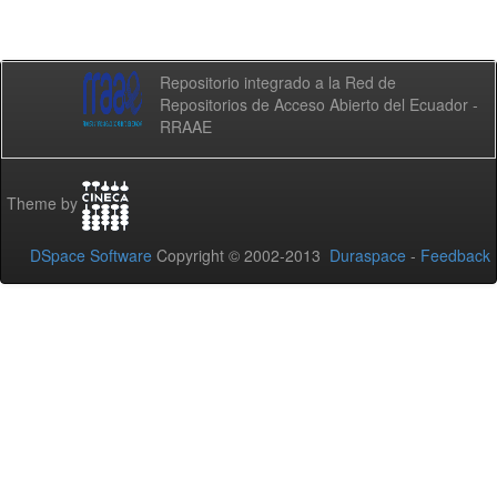
Repositorio integrado a la Red de
Repositorios de Acceso Abierto del Ecuador -
RRAAE
Theme by
DSpace Software
Copyright © 2002-2013
Duraspace
-
Feedback