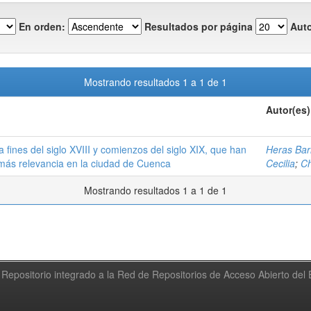
En orden:
Resultados por página
Auto
Mostrando resultados 1 a 1 de 1
Autor(es)
 a fines del siglo XVIII y comienzos del siglo XIX, que han
Heras Barr
n más relevancia en la ciudad de Cuenca
Cecilia
;
Ch
Mostrando resultados 1 a 1 de 1
Repositorio integrado a la Red de Repositorios de Acceso Abierto de