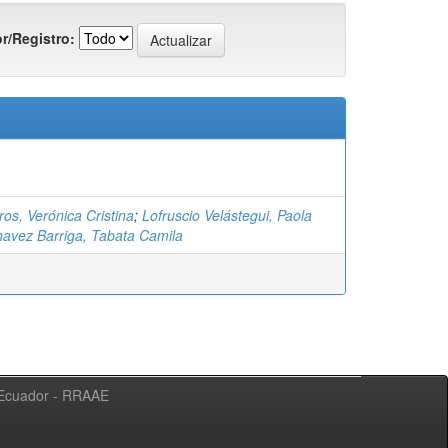
r/Registro:
os, Verónica Cristina
;
Lofruscio Velástegui, Paola
avez Barriga, Tabata Camila
l Ecuador - RRAAE