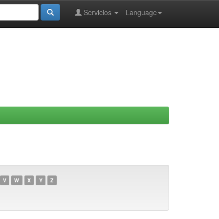
Servicios
Language
V
W
X
Y
Z