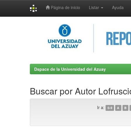
Página de inicio
Listar
Ayuda
Skip
navigation
Dspace de la Universidad del Azuay
Buscar por Autor Lofrusci
Ir a:
0-9
A
B