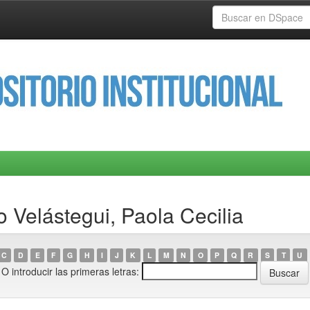
o Velástegui, Paola Cecilia
C
D
E
F
G
H
I
J
K
L
M
N
O
P
Q
R
S
T
U
O introducir las primeras letras: