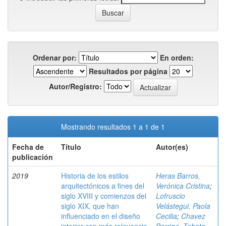
Ordenar por:
En orden:
Resultados por página
Autor/Registro:
Mostrando resultados 1 a 1 de 1
Fecha de
Título
Autor(es)
publicación
2019
Historia de los estilos
Heras Barros,
arquitectónicos a fines del
Verónica Cristina
;
siglo XVIII y comienzos del
Lofruscio
siglo XIX, que han
Velástegui, Paola
influenciado en el diseño
Cecilia
;
Chavez