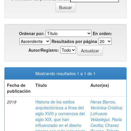
Ordenar por:
En orden:
Resultados por página
Autor/Registro:
Mostrando resultados 1 a 1 de 1
Fecha de
Título
Autor(es)
publicación
2019
Historia de los estilos
Heras Barros,
arquitectónicos a fines del
Verónica Cristina
;
siglo XVIII y comienzos del
Lofruscio
siglo XIX, que han
Velástegui, Paola
influenciado en el diseño
Cecilia
;
Chavez