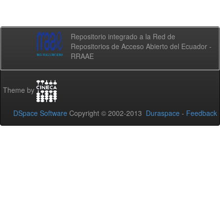
Repositorio integrado a la Red de
Repositorios de Acceso Abierto del Ecuador -
RRAAE
Theme by
DSpace Software
Copyright © 2002-2013
Duraspace
-
Feedback