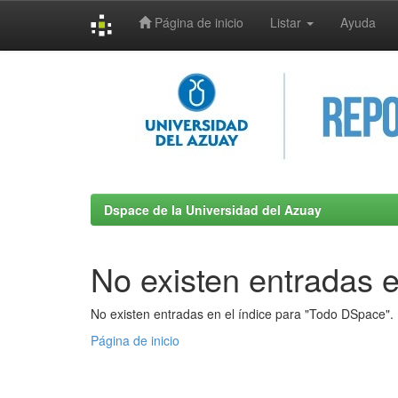
Página de inicio
Listar
Ayuda
Skip
navigation
Dspace de la Universidad del Azuay
No existen entradas e
No existen entradas en el índice para "Todo DSpace".
Página de inicio