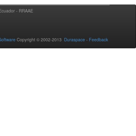
l Ecuador - RRAAE
oftware
Copyright © 2002-2013
Duraspace
-
Feedback