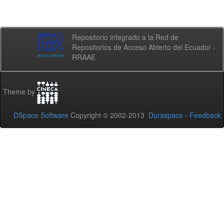
Repositorio integrado a la Red de
Repositorios de Acceso Abierto del Ecuador -
RRAAE
Theme by
DSpace Software
Copyright © 2002-2013
Duraspace
-
Feedback