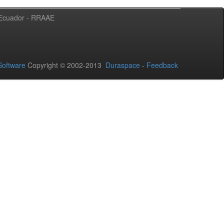
l Ecuador - RRAAE
oftware
Copyright © 2002-2013
Duraspace
-
Feedback