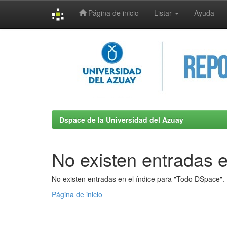
Página de inicio
Listar
Ayuda
Skip
navigation
Dspace de la Universidad del Azuay
No existen entradas e
No existen entradas en el índice para "Todo DSpace".
Página de inicio