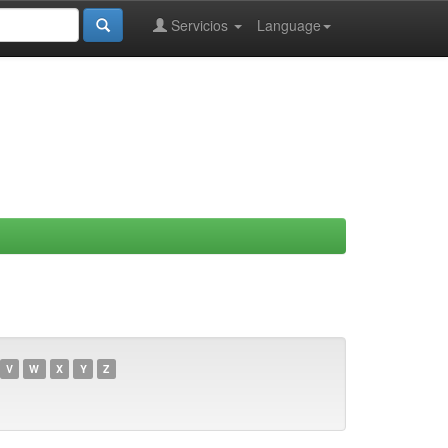
Servicios
Language
V
W
X
Y
Z