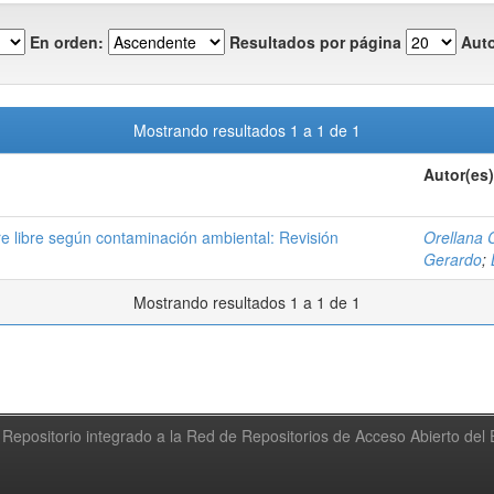
En orden:
Resultados por página
Auto
Mostrando resultados 1 a 1 de 1
Autor(es)
e libre según contaminación ambiental: Revisión
Orellana 
Gerardo
;
Mostrando resultados 1 a 1 de 1
Repositorio integrado a la Red de Repositorios de Acceso Abierto de