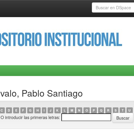
évalo, Pablo Santiago
C
D
E
F
G
H
I
J
K
L
M
N
O
P
Q
R
S
T
U
O introducir las primeras letras: