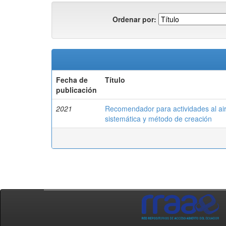
Ordenar por:
Fecha de
Título
publicación
2021
Recomendador para actividades al air
sistemática y método de creación