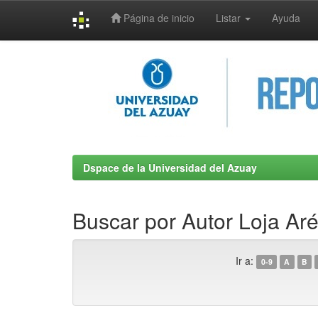
Página de inicio
Listar
Ayuda
Skip
navigation
Dspace de la Universidad del Azuay
Buscar por Autor Loja Ar
Ir a:
0-9
A
B