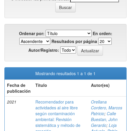
Ordenar por:
En orden:
Resultados por página
Autor/Registro:
Mostrando resultados 1 a 1 de 1
Fecha de
Título
Autor(es)
publicación
2021
Recomendador para
Orellana
actividades al aire libre
Cordero, Marcos
según contaminación
Patricio
;
Calle
ambiental: Revisión
Buestan, John
sistemática y método de
Gerardo
;
Loja