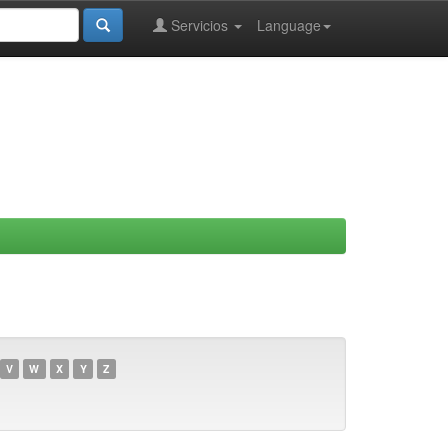
Servicios
Language
V
W
X
Y
Z