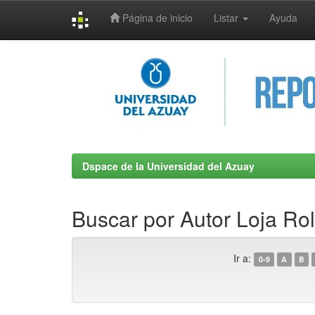
Página de inicio
Listar
Ayuda
Skip
navigation
Dspace de la Universidad del Azuay
Buscar por Autor Loja Ro
Ir a:
0-9
A
B