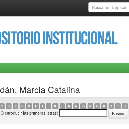
ldán, Marcia Catalina
C
D
E
F
G
H
I
J
K
L
M
N
O
P
Q
R
S
T
U
O introducir las primeras letras: