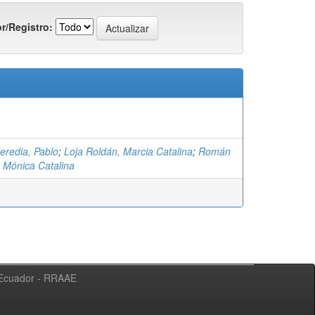
r/Registro:
eredia, Pablo
;
Loja Roldán, Marcia Catalina
;
Román
, Mónica Catalina
l Ecuador - RRAAE