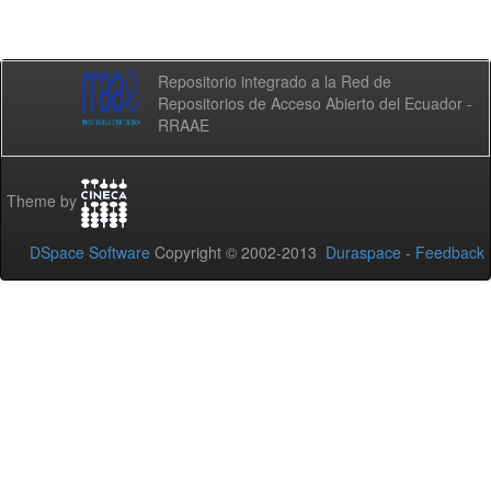
Repositorio integrado a la Red de
Repositorios de Acceso Abierto del Ecuador -
RRAAE
Theme by
DSpace Software
Copyright © 2002-2013
Duraspace
-
Feedback