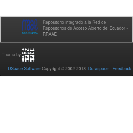
Repositorio integrado a la Red de
Repositorios de Acceso Abierto del Ecuador -
RRAAE
Theme by
DSpace Software
Copyright © 2002-2013
Duraspace
-
Feedback