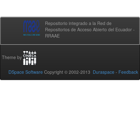
Repositorio integrado a la Red de
Repositorios de Acceso Abierto del Ecuador -
RRAAE
Theme by
DSpace Software
Copyright © 2002-2013
Duraspace
-
Feedback