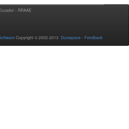
l Ecuador - RRAAE
oftware
Copyright © 2002-2013
Duraspace
-
Feedback