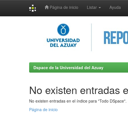
Página de inicio
Listar
Ayuda
Skip
navigation
Dspace de la Universidad del Azuay
No existen entradas e
No existen entradas en el índice para "Todo DSpace".
Página de inicio