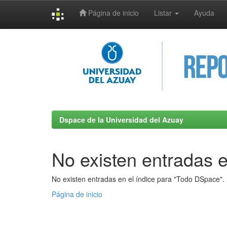
Página de inicio
Listar
Ayuda
Skip
navigation
Dspace de la Universidad del Azuay
No existen entradas e
No existen entradas en el índice para "Todo DSpace".
Página de inicio