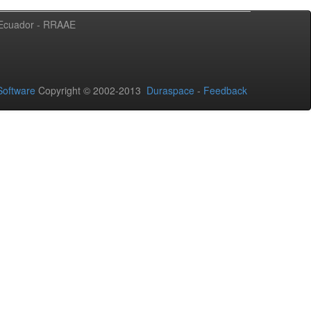
l Ecuador - RRAAE
oftware
Copyright © 2002-2013
Duraspace
-
Feedback