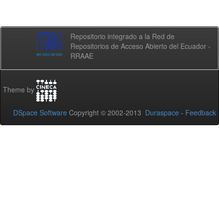
Repositorio integrado a la Red de
Repositorios de Acceso Abierto del Ecuador -
RRAAE
Theme by
DSpace Software
Copyright © 2002-2013
Duraspace
-
Feedback