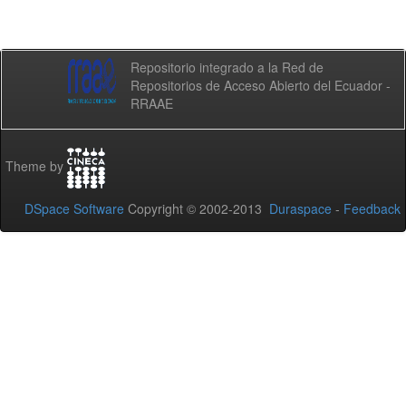
Repositorio integrado a la Red de
Repositorios de Acceso Abierto del Ecuador -
RRAAE
Theme by
DSpace Software
Copyright © 2002-2013
Duraspace
-
Feedback