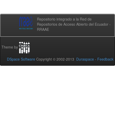
Repositorio integrado a la Red de
Repositorios de Acceso Abierto del Ecuador -
RRAAE
Theme by
DSpace Software
Copyright © 2002-2013
Duraspace
-
Feedback