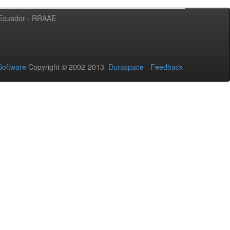
l Ecuador - RRAAE
oftware
Copyright © 2002-2013
Duraspace
-
Feedback