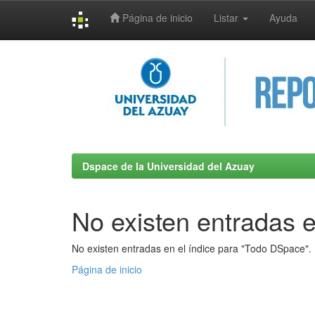
Página de inicio
Listar
Ayuda
Skip
navigation
Dspace de la Universidad del Azuay
No existen entradas e
No existen entradas en el índice para "Todo DSpace".
Página de inicio