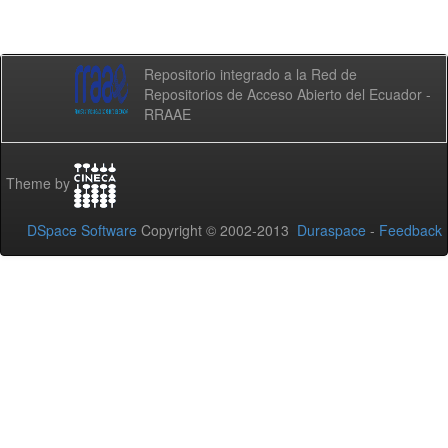
Repositorio integrado a la Red de
Repositorios de Acceso Abierto del Ecuador -
RRAAE
Theme by
DSpace Software
Copyright © 2002-2013
Duraspace
-
Feedback