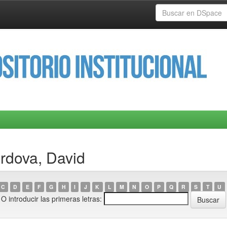
rdova, David
C
D
E
F
G
H
I
J
K
L
M
N
O
P
Q
R
S
T
U
O introducir las primeras letras: