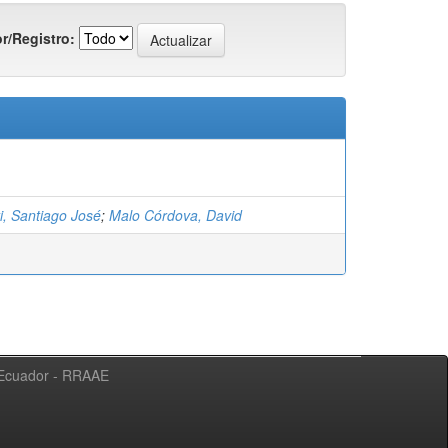
r/Registro:
i, Santiago José
;
Malo Córdova, David
l Ecuador - RRAAE