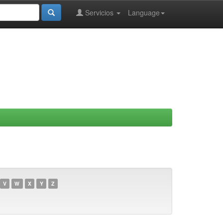
Servicios
Language
V
W
X
Y
Z