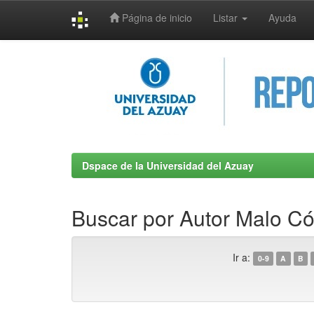
Página de inicio
Listar
Ayuda
Skip
navigation
Dspace de la Universidad del Azuay
Buscar por Autor Malo Có
Ir a:
0-9
A
B