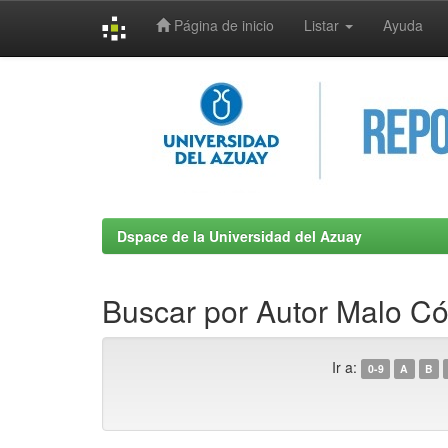
Página de inicio
Listar
Ayuda
Skip
navigation
Dspace de la Universidad del Azuay
Buscar por Autor Malo Có
Ir a:
0-9
A
B