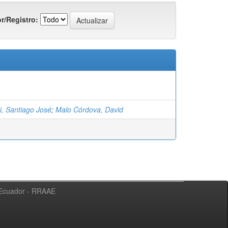
r/Registro:
i, Santiago José
;
Malo Córdova, David
l Ecuador - RRAAE