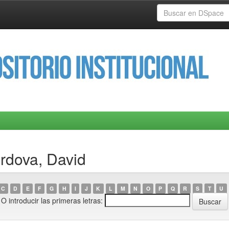
rdova, David
C
D
E
F
G
H
I
J
K
L
M
N
O
P
Q
R
S
T
U
O introducir las primeras letras: