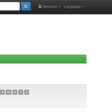
Servicios
Language
V
W
X
Y
Z