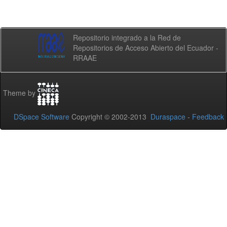
Repositorio integrado a la Red de
Repositorios de Acceso Abierto del Ecuador -
RRAAE
Theme by
DSpace Software
Copyright © 2002-2013
Duraspace
-
Feedback