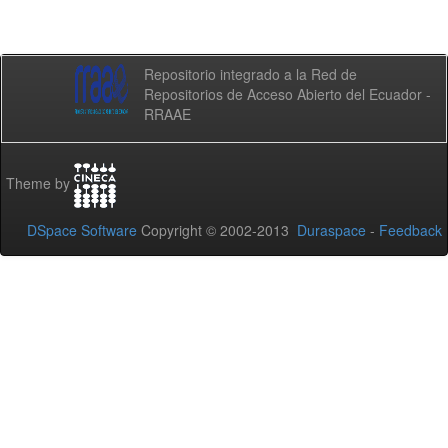
Repositorio integrado a la Red de
Repositorios de Acceso Abierto del Ecuador -
RRAAE
Theme by
DSpace Software
Copyright © 2002-2013
Duraspace
-
Feedback